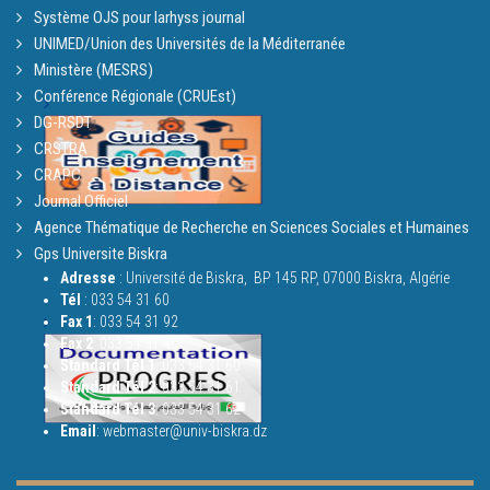
Système OJS pour larhyss journal
UNIMED/Union des Universités de la Méditerranée
Ministère (MESRS)
Conférence Régionale (CRUEst)
DG-RSDT
CRSTRA
CRAPC
Journal Officiel
Agence Thématique de Recherche en Sciences Sociales et Humaines
Gps Universite Biskra
Adresse
: Université de Biskra,
BP 145 RP, 07000 Biskra, Algérie
Tél
:
033 54 31 60
Fax 1
:
033 54 31 92
Fax 2
:
033 54 31 40
Standard Tél 1
:
033 54 31 60
Standard Tél 2
:
033 54 31 61
Standard Tél 3
:
033 54 31 62
Email
: webmaster@univ-biskra.dz