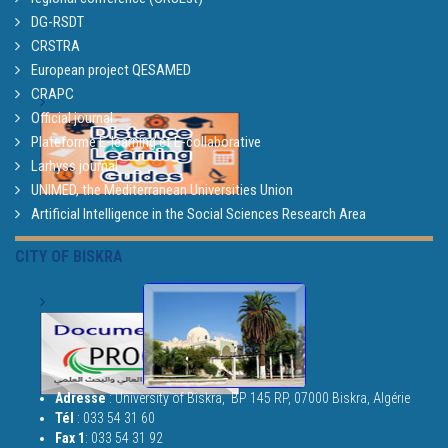
DG-RSDT
CRSTRA
European project QESAMED
CRAPC
Official journal
Plateforme E-learning et E-collaborative
Larhyss journal
UNIMED, the Mediterranean Universities Union
Artificial Intelligence in the Social Sciences Research Area
CITY OF BISKRA
Adresse
: University of Biskra,
BP 145 RP, 07000 Biskra, Algérie
Tél
:
033 54 31 60
Fax 1
:
033 54 31 92