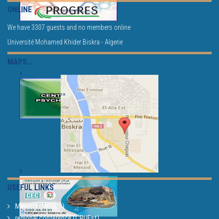
ONLINE
We have 3307 guests and no members online
Université Mohamed Khider Biskra - Algerie
MAPS...
USEFUL LINKS
Ministry (MESRS)
regional conference (CRUEst)